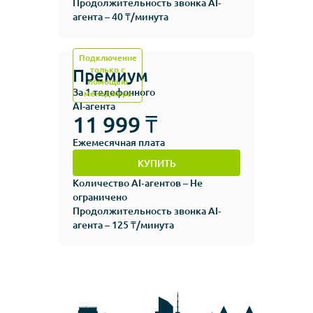
Продолжительность звонка AI-
агента – 40 ₸/минута
Подключение
только с
Премиум
помощью
За 1 телефонного
менеджера
AI-агента
11 999 ₸
Ежемесячная плата
КУПИТЬ
Количество AI‑агентов – Не
ограничено
Продолжительность звонка AI-
агента – 125 ₸/минута